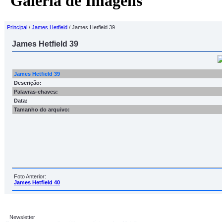
Galeria de Imagens
Principal
/
James Hetfield
/ James Hetfield 39
James Hetfield 39
James Hetfield 39
Descrição:
Palavras-chaves:
Data:
Tamanho do arquivo:
Foto Anterior:
James Hetfield 40
Newsletter