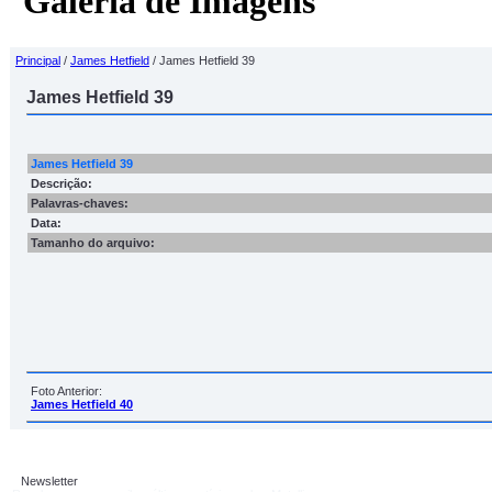
Galeria de Imagens
Principal
/
James Hetfield
/ James Hetfield 39
James Hetfield 39
James Hetfield 39
Descrição:
Palavras-chaves:
Data:
Tamanho do arquivo:
Foto Anterior:
James Hetfield 40
Newsletter