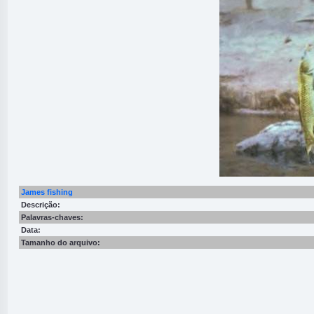
James fishing
Descrição:
Palavras-chaves:
Data:
Tamanho do arquivo: