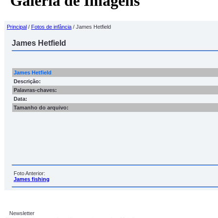
Galeria de Imagens
Principal
/
Fotos de infância
/ James Hetfield
James Hetfield
James Hetfield
Descrição:
Palavras-chaves:
Data:
Tamanho do arquivo:
Foto Anterior:
James fishing
Newsletter