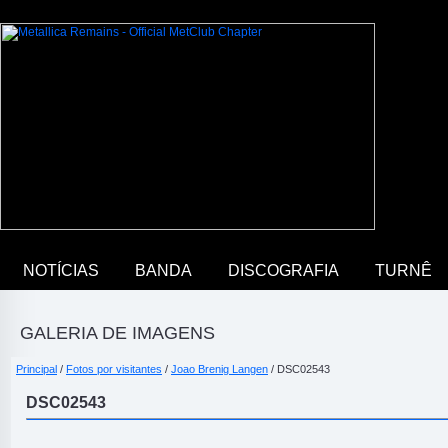
NOTÍCIAS
BANDA
DISCOGRAFIA
TURNÊ
GALERIA DE IMAGENS
Principal
/
Fotos por visitantes
/
Joao Brenig Langen
/ DSC02543
DSC02543