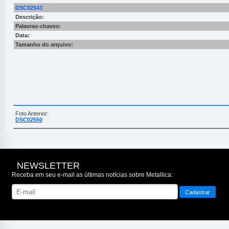
DSC02543
Descrição:
Palavras-chaves:
Data:
Tamanho do arquivo:
Foto Anterior:
DSC02550
NEWSLETTER
Receba em seu e-mail as últimas notícias sobre Metallica: