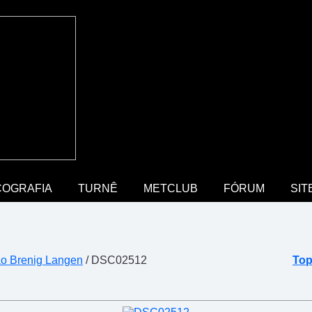
COGRAFIA
TURNÊ
METCLUB
FÓRUM
SIT
o Brenig Langen
/ DSC02512
Top