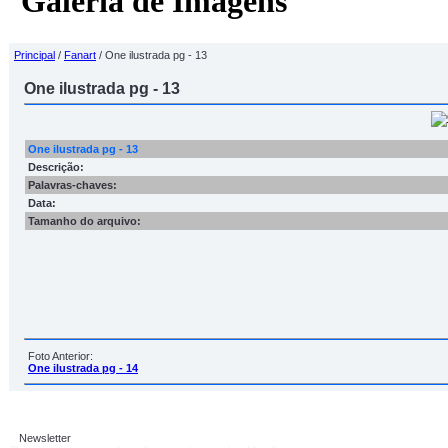
Galeria de Imagens
Principal
/
Fanart
/ One ilustrada pg - 13
One ilustrada pg - 13
One ilustrada pg - 13
Descrição:
Palavras-chaves:
Data:
Tamanho do arquivo:
Foto Anterior:
One ilustrada pg - 14
Newsletter