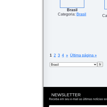
Brasil
Categoria:
Brasil
Ca
1
2
3
4
»
Última página »
NEWSLETTER
Receba em seu e-mail as últimas notícias so