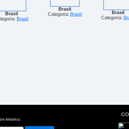
Brasil
Brasil
Brasil
Categoria:
Brasil
Categoria:
Br
tegoria:
Brasil
CO
bre Metallica: