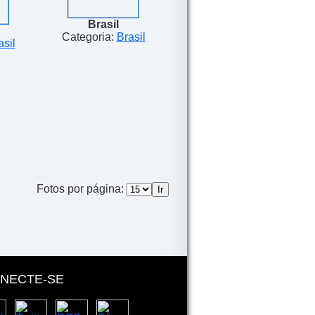
Brasil
Categoria:
Brasil
asil
Fotos por página:
NECTE-SE