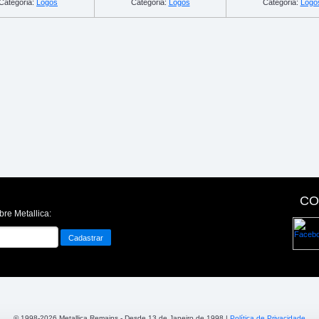
Categoria:
Logos
Categoria:
Logos
Categoria:
Logo
CO
bre Metallica:
© 1998-2026 Metallica Remains - Desde 13 de Janeiro de 1998 |
Política de Privacidade