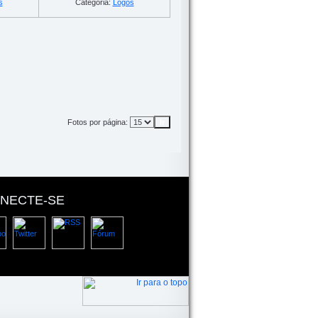
s
Categoria:
Logos
Fotos por página:
NECTE-SE