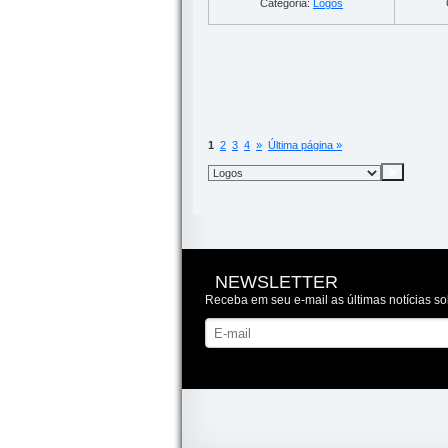
Categoria:
Logos
1
2
3
4
»
Última página »
NEWSLETTER
Receba em seu e-mail as últimas notícias so