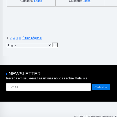
Categoria:
Logos
Categoria:
Logos
1
2
3
4
»
Última página »
NEWSLETTER
Receba em seu e-mail as últimas notícias sobre Metallica:
© 1998-2026 Metallica Remains - 