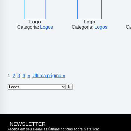
Logo
Logo
Categoria:
Logos
Categoria:
Logos
Ca
1
2
3
4
»
Última página »
NEWSLETTER
Receba em seu e-mail as últimas notícias sobre Metallica: