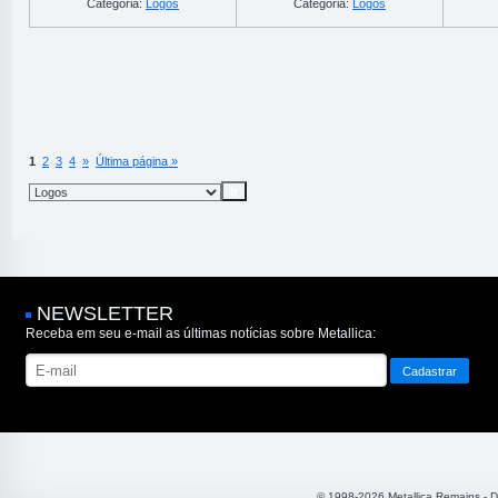
Categoria:
Logos
Categoria:
Logos
1
2
3
4
»
Última página »
NEWSLETTER
Receba em seu e-mail as últimas notícias sobre Metallica:
© 1998-2026 Metallica Remains - 