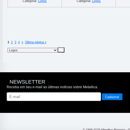
Categoria:
Logos
Categoria:
Logos
1
2
3
4
»
Última página »
NEWSLETTER
Receba em seu e-mail as últimas notícias sobre Metallica:
© 1998-2026 Metallica Remains - 