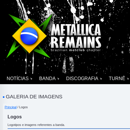
NOTÍCIAS
BANDA
DISCOGRAFIA
TURNÊ
GALERIA DE IMAGENS
Principal
/ Logos
Logos
Logotipos e imagens referentes a banda.