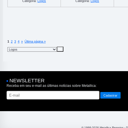
Categoria:
Logos
Categoria:
Logos
1
2
3
4
»
Última página »
NEWSLETTER
Receba em seu e-mail as últimas notícias sobre Metallica:
© 1998-2026 Metallica Remains - 