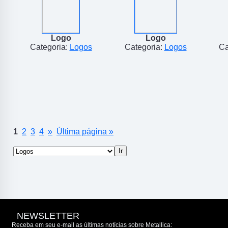
Logo
Logo
Categoria:
Logos
Categoria:
Logos
Ca
1
2
3
4
»
Última página »
NEWSLETTER
Receba em seu e-mail as últimas notícias sobre Metallica: