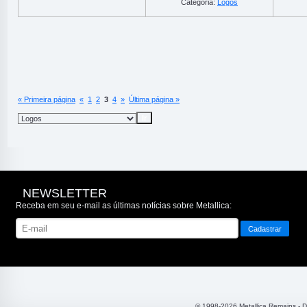
Categoria:
Logos
« Primeira página
«
1
2
3
4
»
Última página »
NEWSLETTER
Receba em seu e-mail as últimas notícias sobre Metallica:
© 1998-2026 Metallica Remains - 