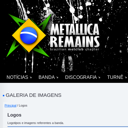
NOTÍCIAS
BANDA
DISCOGRAFIA
TURNÊ
GALERIA DE IMAGENS
Principal
/ Logos
Logos
Logotipos e imagens referentes a banda.