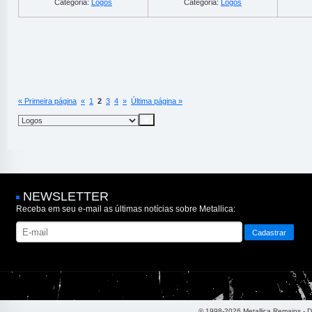
Categoria:
Logos
Categoria:
Logos
« Primeira página
«
1
2
3
4
»
Última página »
NEWSLETTER
Receba em seu e-mail as últimas notícias sobre Metallica:
© 1998-2026 Metallica Remains - 