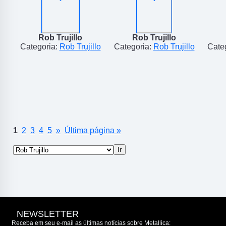
Rob Trujillo
Rob Trujillo
Categoria:
Rob Trujillo
Categoria:
Rob Trujillo
Cate
1
2
3
4
5
»
Última página »
NEWSLETTER
Receba em seu e-mail as últimas notícias sobre Metallica: