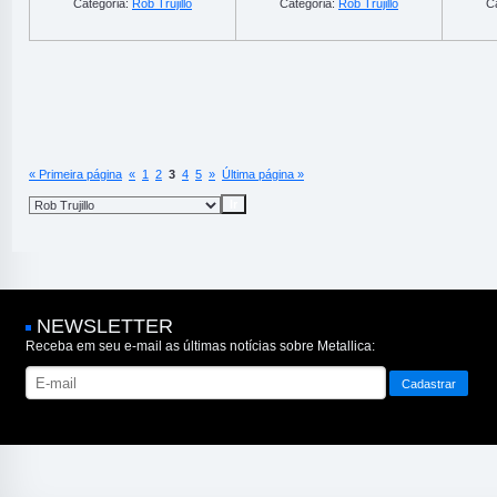
Categoria:
Rob Trujillo
Categoria:
Rob Trujillo
C
« Primeira página
«
1
2
3
4
5
»
Última página »
NEWSLETTER
Receba em seu e-mail as últimas notícias sobre Metallica: