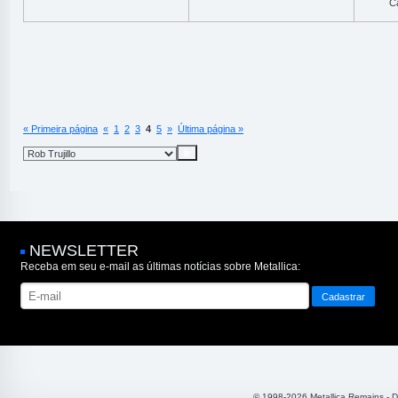
C
« Primeira página
«
1
2
3
4
5
»
Última página »
NEWSLETTER
Receba em seu e-mail as últimas notícias sobre Metallica:
© 1998-2026 Metallica Remains - 