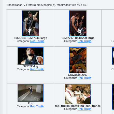
Encontradas: 74 foto(s) em 5 página(s). Mostradas: foto 46 a 60.
10587343-10587346-large
10587217-10587220-large
Categoria:
Rob Trujillo
Categoria:
Rob Trujillo
C
00328984 lg
Categoria:
Rob Trujillo
C
Gravação 2007
Categoria:
Rob Trujillo
Rob
rob_trujillo_baptizing_son_france
Categoria:
Rob Trujillo
Categoria:
Rob Trujillo