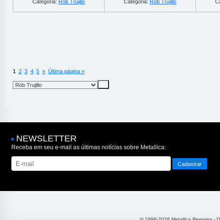
Categoria:
Rob Trujillo
Categoria:
Rob Trujillo
C
1
2
3
4
5
»
Última página »
NEWSLETTER
Receba em seu e-mail as últimas notícias sobre Metallica:
© 1998-2026 Metallica Remains - 