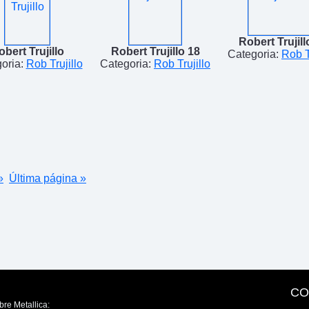
Robert Trujill
obert Trujillo
Robert Trujillo 18
Categoria:
Rob T
oria:
Rob Trujillo
Categoria:
Rob Trujillo
»
Última página »
CO
bre Metallica: