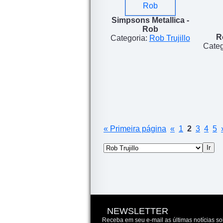
Simpsons Metallica -
Rob
R
Categoria:
Rob Trujillo
Categ
« Primeira página
«
1
2
3
4
5
NEWSLETTER
Receba em seu e-mail as últimas notícias so