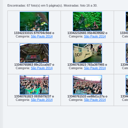
Encontradas: 67 foto(s) em 5 página(s). Mostradas: foto 16 a 30.
13342233315 879704c9dd o
13342232665 05b4639582 o
1334
Categoria:
São Paulo 2014
Categoria:
São Paulo 2014
Cate
13340765863 89c21ca0d7 o
13340763823 783a397965 o
1334
Categoria:
São Paulo 2014
Categoria:
São Paulo 2014
Cate
13340761823 0935979237 o
13340761533 ee88d1c27a o
1334
Categoria:
São Paulo 2014
Categoria:
São Paulo 2014
Cate