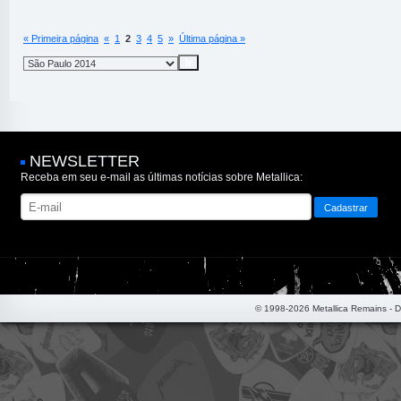
« Primeira página
«
1
2
3
4
5
»
Última página »
NEWSLETTER
Receba em seu e-mail as últimas notícias sobre Metallica:
© 1998-2026 Metallica Remains - 