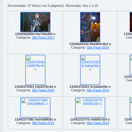
Encontradas: 67 foto(s) em 5 página(s). Mostradas: foto 1 a 15.
13342620504 fde7dfa493 o
1334
Categoria:
São Paulo 2014
Cate
13342620334 9bb804c4b4 o
Categoria:
São Paulo 2014
1334
Cate
13342379363 13b8378c4d o
13342379353 3c3a5ab30e o
Categoria:
São Paulo 2014
Categoria:
São Paulo 2014
13342377083 0e54288b81 o
13342233775 fe658f1424 o
1334
Categoria:
São Paulo 2014
Categoria:
São Paulo 2014
Cate