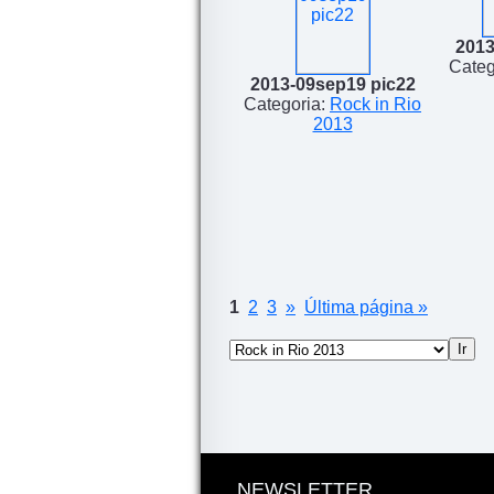
2013
Categ
2013-09sep19 pic22
Categoria:
Rock in Rio
2013
1
2
3
»
Última página »
NEWSLETTER