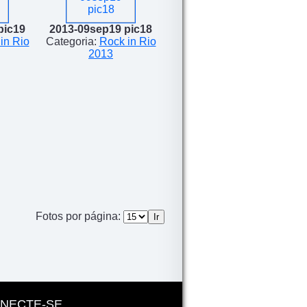
pic19
2013-09sep19 pic18
in Rio
Categoria:
Rock in Rio
2013
Fotos por página:
NECTE-SE