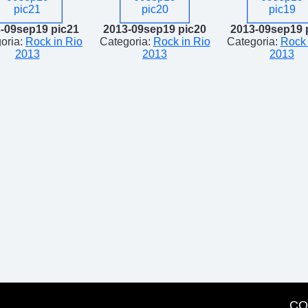
-09sep19 pic21
2013-09sep19 pic20
2013-09sep19 
oria:
Rock in Rio
Categoria:
Rock in Rio
Categoria:
Rock 
2013
2013
2013
CO