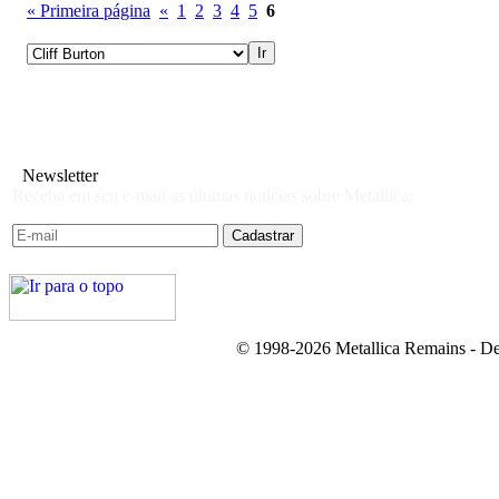
« Primeira página
«
1
2
3
4
5
6
Newsletter
Receba em seu e-mail as últimas notícias sobre Metallica:
© 1998-2026 Metallica Remains - De