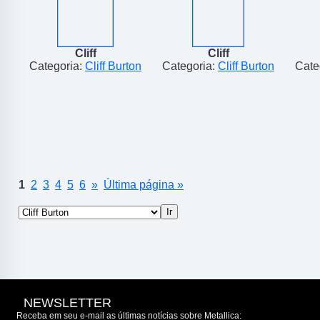
Cliff
Cliff
Categoria:
Cliff Burton
Categoria:
Cliff Burton
Cate
1
2
3
4
5
6
»
Última página »
NEWSLETTER
Receba em seu e-mail as últimas notícias sobre Metallica: