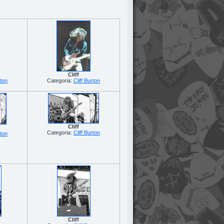
Cliff
rton
Categoria:
Cliff Burton
Cliff
Categoria:
Cliff Burton
rton
Cliff