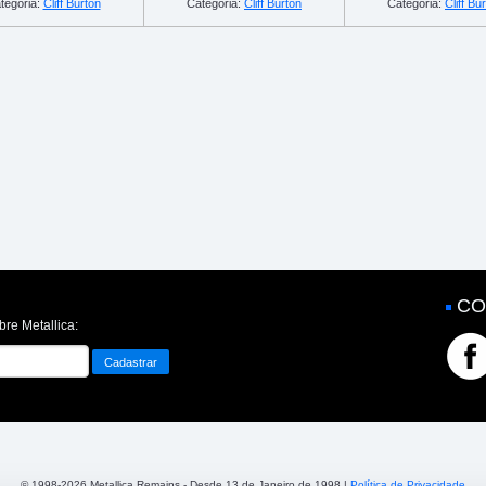
tegoria:
Cliff Burton
Categoria:
Cliff Burton
Categoria:
Cliff Bu
CO
bre Metallica:
© 1998-2026 Metallica Remains - Desde 13 de Janeiro de 1998 |
Política de Privacidade