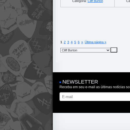
Categoria:
Cliff Burton
Ca
1
2
3
4
5
6
»
Última página »
NEWSLETTER
Receba em seu e-mail as últimas notícias so