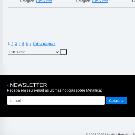
Categoria:
Cliff Burton
Categoria:
Cliff Burton
C
1
2
3
4
5
6
»
Última página »
NEWSLETTER
Receba em seu e-mail as últimas notícias sobre Metallica:
© 1998-2026 Metallica Remains - 