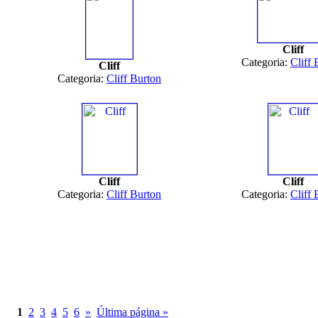
Cliff
Categoria:
Cliff 
Cliff
Categoria:
Cliff Burton
Cliff
Cliff
Categoria:
Cliff Burton
Categoria:
Cliff 
1
2
3
4
5
6
»
Última página »