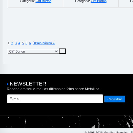
Categoria:
Cliff Burton
Categoria:
Cliff Burton
C
1
2
3
4
5
6
»
Última página »
NEWSLETTER
Receba em seu e-mail as últimas notícias sobre Metallica:
© 1998-2026 Metallica Remains - 