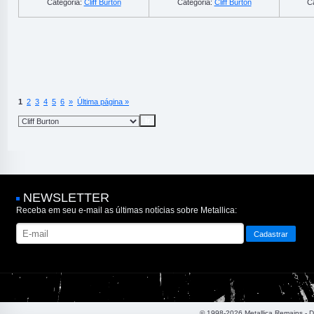
Categoria:
Cliff Burton
Categoria:
Cliff Burton
C
1
2
3
4
5
6
»
Última página »
NEWSLETTER
Receba em seu e-mail as últimas notícias sobre Metallica:
© 1998-2026 Metallica Remains - 