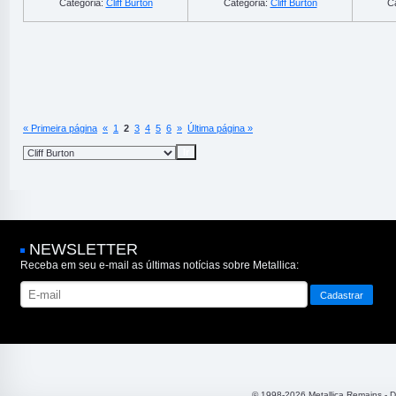
Categoria:
Cliff Burton
Categoria:
Cliff Burton
C
« Primeira página
«
1
2
3
4
5
6
»
Última página »
NEWSLETTER
Receba em seu e-mail as últimas notícias sobre Metallica:
© 1998-2026 Metallica Remains - 