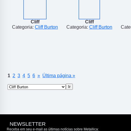
Cliff
Cliff
Categoria:
Cliff Burton
Categoria:
Cliff Burton
Cate
1
2
3
4
5
6
»
Última página »
NEWSLETTER
Receba em seu e-mail as últimas notícias sobre Metallica: