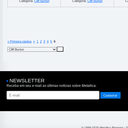
Categoria:
Cliff Burton
Categoria:
Cliff Burton
C
« Primeira página
«
1
2
3
4
5
6
NEWSLETTER
Receba em seu e-mail as últimas notícias sobre Metallica:
© 1998-2026 Metallica Remains - 