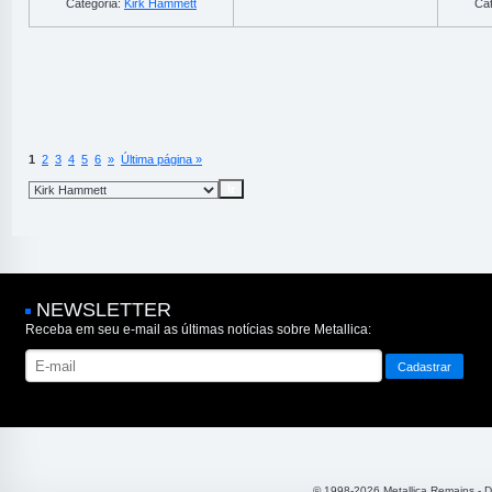
Categoria:
Kirk Hammett
Cat
1
2
3
4
5
6
»
Última página »
NEWSLETTER
Receba em seu e-mail as últimas notícias sobre Metallica:
© 1998-2026 Metallica Remains - 