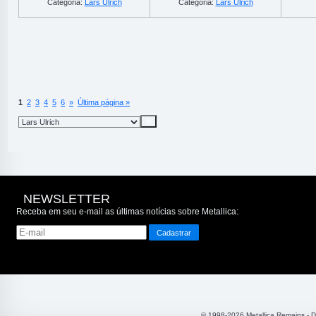
Categoria:
Lars Ulrich
Categoria:
Lars Ulrich
1
2
3
4
5
6
»
Última página »
NEWSLETTER
Receba em seu e-mail as últimas notícias sobre Metallica:
© 1998-2026 Metallica Remains - 