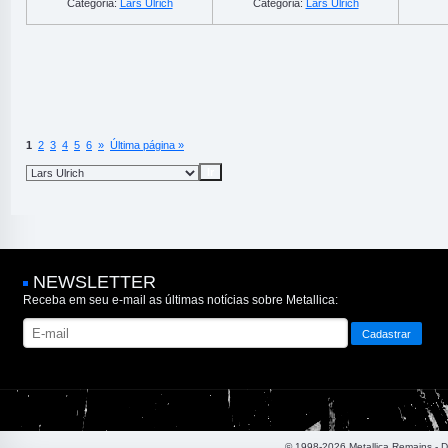
Categoria:
Lars Ulrich
Categoria:
Lars Ulrich
1
2
3
4
5
6
»
Última página »
NEWSLETTER
Receba em seu e-mail as últimas notícias sobre Metallica:
© 1998-2026 Metallica Remains - 