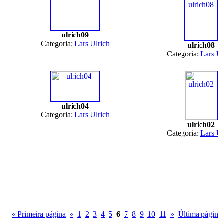
ulrich09
Categoria:
Lars Ulrich
ulrich08
Categoria:
Lars 
ulrich04
Categoria:
Lars Ulrich
ulrich02
Categoria:
Lars 
« Primeira página
«
1
2
3
4
5
6
7
8
9
10
11
»
Última págin