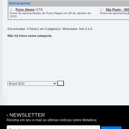
Subcategorias
Porto Alegre
(273)
São Paulo - 30/
Fotos da apresentação de Porto Alegre em 28 de Janeiro de
Fotos da apresentaç
2010.
Encontradas: 0 foto(s) em 0 página(s). Mostradas: foto 0 a 0.
Não há fotos nesta categoria.
NEWSLETTER
Receba em seu e-mail as últimas notícias sobre Metallica: