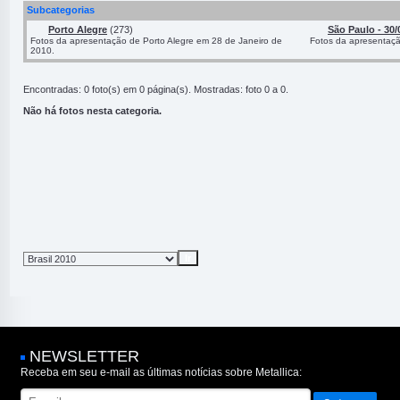
Subcategorias
Porto Alegre
(273)
São Paulo - 30/
Fotos da apresentação de Porto Alegre em 28 de Janeiro de
Fotos da apresentaç
2010.
Encontradas: 0 foto(s) em 0 página(s). Mostradas: foto 0 a 0.
Não há fotos nesta categoria.
NEWSLETTER
Receba em seu e-mail as últimas notícias sobre Metallica: