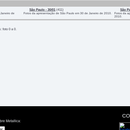
São Paulo - 30/01
(411)
São Pa
 Janeiro de
Fotos da apresentação de São Paulo em 30 de Janeiro de 2010.
Fotos da a
2010.
 foto 0 a 0.
CO
bre Metallica: