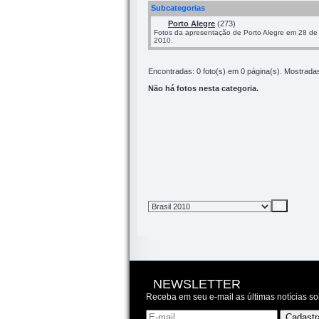
Subcategorias
Porto Alegre
(273)
Fotos da apresentação de Porto Alegre em 28 de
2010.
Encontradas: 0 foto(s) em 0 página(s). Mostradas:
Não há fotos nesta categoria.
NEWSLETTER
Receba em seu e-mail as últimas notícias so