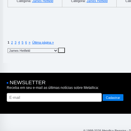
Categoria:
James Hetfield
Categoria:
James Hetfield
Cat
1
2
3
4
5
6
»
Última página »
NEWSLETTER
Receba em seu e-mail as últimas notícias sobre Metallica:
© 1998-2026 Metallica Remains - 