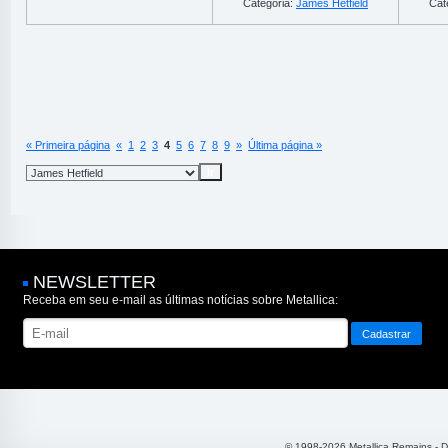
Categoria:
James Hetfield
Cat
« Primeira página
«
1
2
3
4
5
6
7
8
9
»
Última página »
NEWSLETTER
Receba em seu e-mail as últimas notícias sobre Metallica:
© 1998-2026 Metallica Remains - 