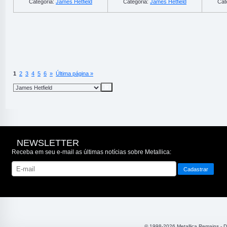
Categoria:
James Hetfield
Categoria:
James Hetfield
Cat
1
2
3
4
5
6
»
Última página »
NEWSLETTER
Receba em seu e-mail as últimas notícias sobre Metallica:
© 1998-2026 Metallica Remains - 