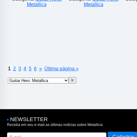
Metallica
Metallica
1
2
3
4
5
6
»
Última página »
NEWSLETTER
Receba em seu e-mail as últimas notícias sobre Metallica: