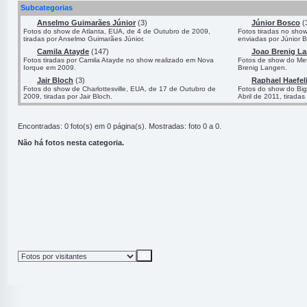
Subcategorias
Anselmo Guimarães Júnior
(3)
Júnior Bosco
(
Fotos do show de Atlanta, EUA, de 4 de Outubro de 2009,
Fotos tiradas no sho
tiradas por Anselmo Guimarães Júnior.
enviadas por Júnior 
Camila Atayde
(147)
Joao Brenig L
Fotos tiradas por Camila Atayde no show realizado em Nova
Fotos de show do Met
Iorque em 2009.
Brenig Langen.
Jair Bloch
(3)
Raphael Haefel
Fotos do show de Charlottesville, EUA, de 17 de Outubro de
Fotos do show do Big 
2009, tiradas por Jair Bloch.
Abril de 2011, tiradas
Encontradas: 0 foto(s) em 0 página(s). Mostradas: foto 0 a 0.
Não há fotos nesta categoria.