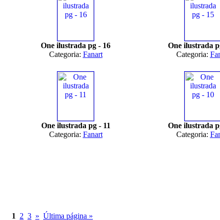
One ilustrada pg - 16
One ilustrada p
Categoria:
Fanart
Categoria:
Fan
One ilustrada pg - 11
One ilustrada p
Categoria:
Fanart
Categoria:
Fan
1
2
3
»
Última página »