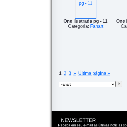
One ilustrada pg - 11
One i
Categoria:
Fanart
Ca
1
2
3
»
Última página »
NEWSLETTER
Receba em seu e-mail as últimas notícias so