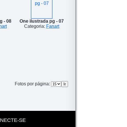
g - 08
One ilustrada pg - 07
nart
Categoria:
Fanart
Fotos por página:
NECTE-SE